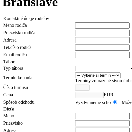
Bratislave
Kontaktné údaje rodičov
Meno rodiča
Priezvisko rodiča
Adresa
Tel.číslo rodiča
Email rodiča
Tábor
Typ tábora
Termín konania
Termíny zobrazené sivou farb
Číslo turnusu
Cena
EUR
Spôsob odchodu
Vyzdvihneme si ho
Môže
Dieťa
Meno
Priezvisko
Adresa