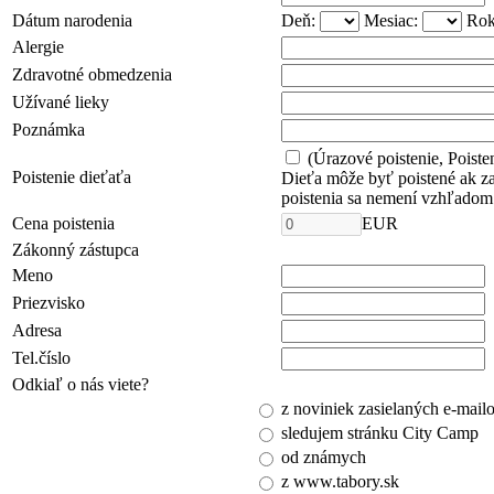
Dátum narodenia
Deň:
Mesiac:
Rok
Alergie
Zdravotné obmedzenia
Užívané lieky
Poznámka
(Úrazové poistenie, Poiste
Poistenie dieťaťa
Dieťa môže byť poistené ak za
poistenia sa nemení vzhľadom 
Cena poistenia
EUR
Zákonný zástupca
Meno
Priezvisko
Adresa
Tel.číslo
Odkiaľ o nás viete?
z noviniek zasielaných e-mail
sledujem stránku City Camp
od známych
z www.tabory.sk